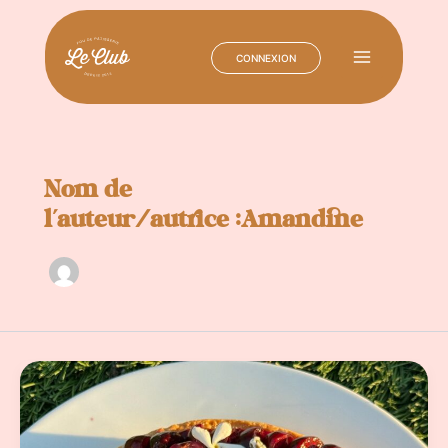
CONNEXION
Main
Menu
Aller
au
contenu
Nom de
l’auteur/autrice :Amandine