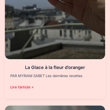
La Glace à la fleur d’oranger
PAR MYRIAM SABET Les dernières recettes
La
Lire l’article »
Glace
à
la