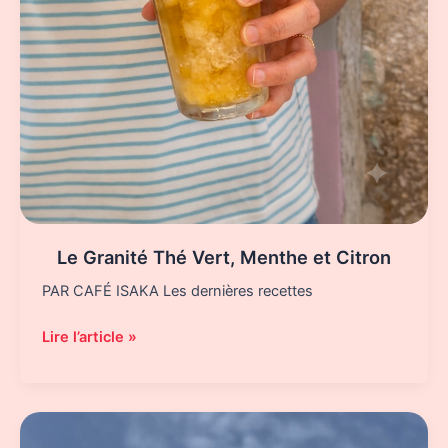
Le Granité Thé Vert, Menthe et Citron
PAR CAFÉ ISAKA Les dernières recettes
Le
Lire l’article »
Granité
Thé
Vert,
Menthe