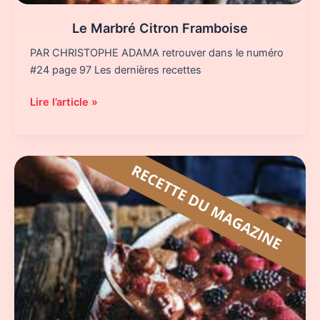
Le Marbré Citron Framboise
PAR CHRISTOPHE ADAMA retrouver dans le numéro
#24 page 97 Les dernières recettes
Le
Lire l’article »
Marbré
Citron
Framboise