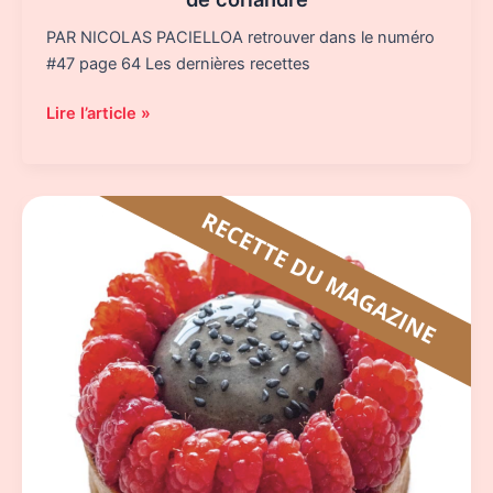
PAR NICOLAS PACIELLOA retrouver dans le numéro
#47 page 64 Les dernières recettes
Les
Lire l’article »
Choux,
mangue,
passion
et
graines
de
coriandre