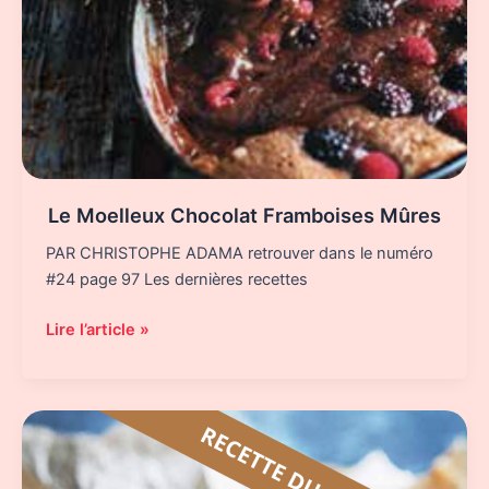
Le Moelleux Chocolat Framboises Mûres
PAR CHRISTOPHE ADAMA retrouver dans le numéro
#24 page 97 Les dernières recettes
Le
Lire l’article »
Moelleux
Chocolat
Framboises
Mûres