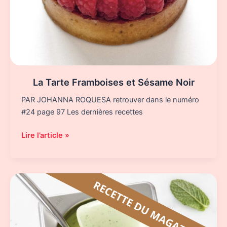
La Tarte Framboises et Sésame Noir
PAR JOHANNA ROQUESA retrouver dans le numéro
#24 page 97 Les dernières recettes
La
Lire l’article »
Tarte
Framboises
et
Sésame
Noir