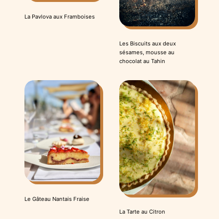
La Pavlova aux Framboises
Les Biscuits aux deux
sésames, mousse au
chocolat au Tahin
Le Gâteau Nantais Fraise
La Tarte au Citron