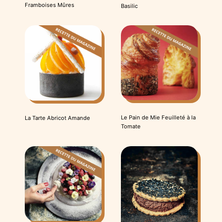
Framboises Mûres
Basilic
Le Pain de Mie Feuilleté à la
La Tarte Abricot Amande
Tomate