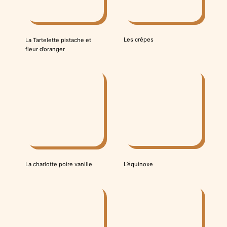
Les crêpes
La Tartelette pistache et
fleur d’oranger
L’équinoxe
La charlotte poire vanille