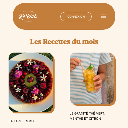
CONNEXION
Main
Menu
Aller
au
Les Recettes du mois
contenu
LE GRANITÉ THÉ VERT,
MENTHE ET CITRON
LA TARTE CERISE