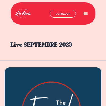
CONNEXION
Main
Menu
Aller
au
contenu
Live SEPTEMBRE 2025