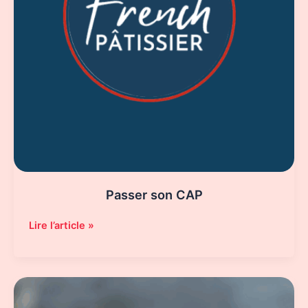
Passer son CAP
Passer
Lire l’article »
son
CAP