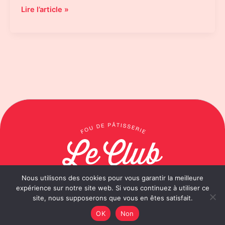
Land
Lire l’article »
&
Monkeys
|
La
Tarte
Figue
Framboise
Végétale
Nous utilisons des cookies pour vous garantir la meilleure
expérience sur notre site web. Si vous continuez à utiliser ce
Conditions générales de vente
site, nous supposerons que vous en êtes satisfait.
Mentions légales
OK
Non