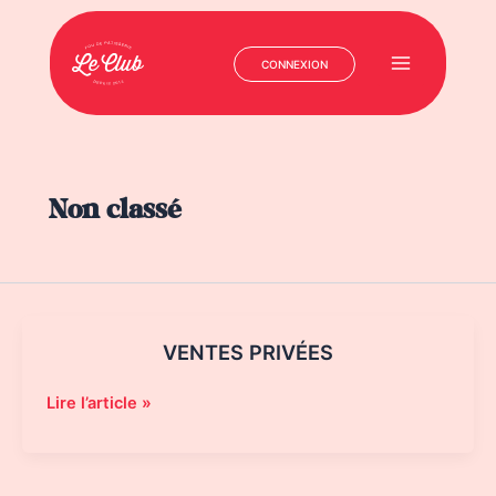
CONNEXION
Main
Menu
Aller
au
contenu
Non classé
VENTES PRIVÉES
VENTES
Lire l’article »
PRIVÉES