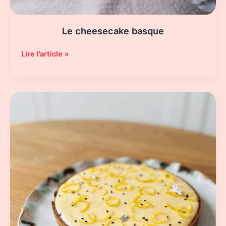
Le cheesecake basque
Le
Lire l’article »
cheesecake
basque