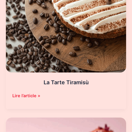
La Tarte Tiramisù
La
Lire l’article »
Tarte
Tiramisù