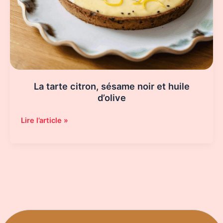
La tarte citron, sésame noir et huile
d’olive
La
Lire l’article »
tarte
citron,
sésame
noir
et
huile
d’olive