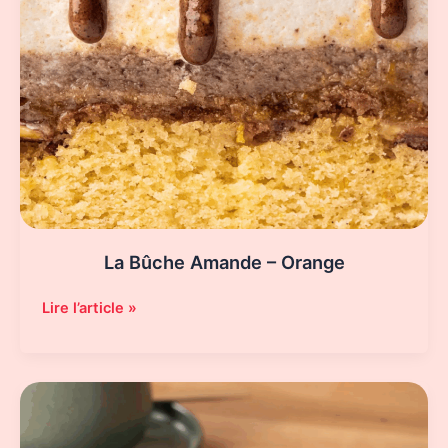
La Bûche Amande – Orange
La
Lire l’article »
Bûche
Amande
–
Orange