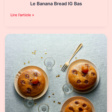
Le Banana Bread IG Bas
Le
Lire l’article »
Banana
Bread
IG
Bas