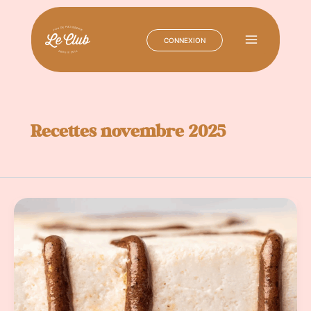
CONNEXION
Main
Menu
Aller
au
contenu
Recettes novembre 2025